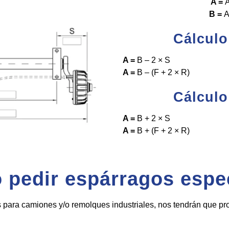
A =
A
B =
A
Cálculo
A =
B – 2 ×
S
A =
B – (F + 2 × R)
Cálculo
A =
B + 2 × S
A =
B + (F + 2 × R)
pedir espárragos espe
s para camiones y/o remolques industriales, nos tendrán que pr