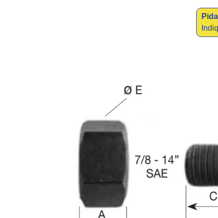
Pida
Indi