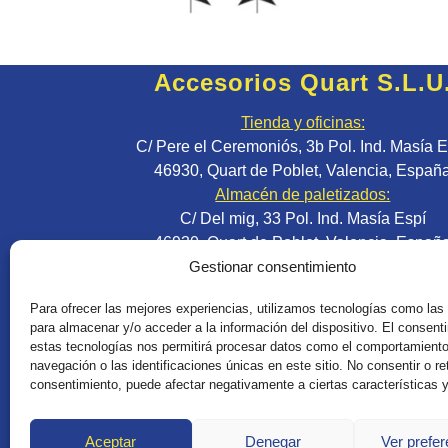
Accesorios Quart S.L.U
Tienda y oficinas:
C/ Pere el Ceremoniós, 3b Pol. Ind. Masía E
46930, Quart de Poblet, Valencia, Españ
Almacén de paletizados:
C/ Del mig, 33 Pol. Ind. Masía Espí
46930, Quart de Poblet, Valencia, Españ
Teléfonos:
Gestionar consentimiento
(+34) 961 53 41 97
Para ofrecer las mejores experiencias, utilizamos tecnologías como las
(+34) 629 04 58 85
para almacenar y/o acceder a la información del dispositivo. El consent
(+34) 666 65 37 37
estas tecnologías nos permitirá procesar datos como el comportamient
(+34) 680 21 13 82
navegación o las identificaciones únicas en este sitio. No consentir o ret
consentimiento, puede afectar negativamente a ciertas características 
(+34) 656 81 82 21
E-mails:
infor@accesoriosquart.com
Aceptar
Denegar
Ver prefe