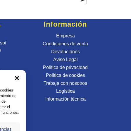
.
Información
Empresa
spí
Condiciones de venta
a
Devoluciones
Aviso Legal
Política de privacidad
a
Política de cookies
Trabaja con nosotros
 cookies
Logística
imiento de
Información técnica
o de
irar el
y funciones.
rencias