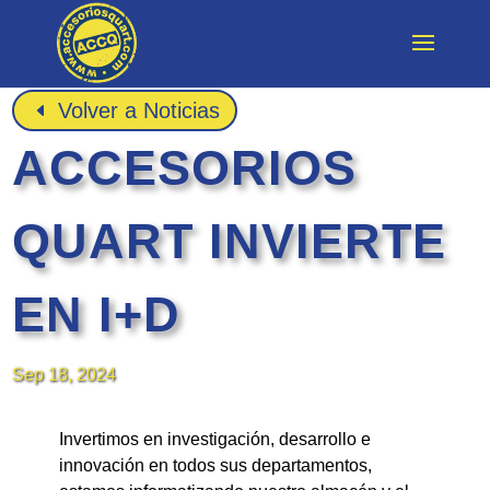
Volver a Noticias
ACCESORIOS
QUART INVIERTE
EN I+D
Sep 18, 2024
Invertimos en investigación, desarrollo e
innovación en todos sus departamentos,